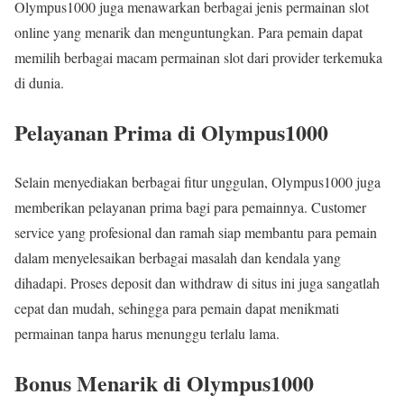
Olympus1000 juga menawarkan berbagai jenis permainan slot
online yang menarik dan menguntungkan. Para pemain dapat
memilih berbagai macam permainan slot dari provider terkemuka
di dunia.
Pelayanan Prima di Olympus1000
Selain menyediakan berbagai fitur unggulan, Olympus1000 juga
memberikan pelayanan prima bagi para pemainnya. Customer
service yang profesional dan ramah siap membantu para pemain
dalam menyelesaikan berbagai masalah dan kendala yang
dihadapi. Proses deposit dan withdraw di situs ini juga sangatlah
cepat dan mudah, sehingga para pemain dapat menikmati
permainan tanpa harus menunggu terlalu lama.
Bonus Menarik di Olympus1000