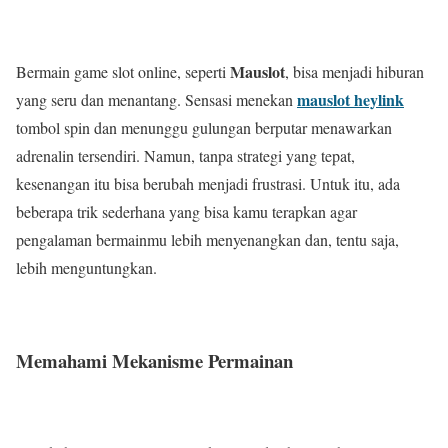
Mauslot
Bermain game slot online, seperti
, bisa menjadi hiburan
mauslot heylink
yang seru dan menantang. Sensasi menekan
tombol spin dan menunggu gulungan berputar menawarkan
adrenalin tersendiri. Namun, tanpa strategi yang tepat,
kesenangan itu bisa berubah menjadi frustrasi. Untuk itu, ada
beberapa trik sederhana yang bisa kamu terapkan agar
pengalaman bermainmu lebih menyenangkan dan, tentu saja,
lebih menguntungkan.
Memahami Mekanisme Permainan