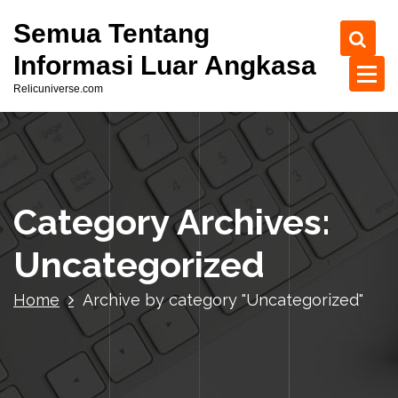
S
Semua Tentang
k
i
Informasi Luar Angkasa
p
Relicuniverse.com
t
o
c
o
n
t
Category Archives:
e
n
Uncategorized
t
Home
Archive by category "Uncategorized"