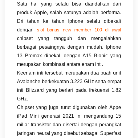
Satu hal yang selalu bisa diandalkan dari
produk Apple, salah satunya adalah performa.
Dri tahun ke tahun Iphone selalu dibekali
dengan
slot bonus new member 100 di awal
chipset yang tangguh dan mengalahkan
berbagai pesaingnya dengan mudah. Iphone
13 Promax dibekali dengan A15 Bionic yang
merupakan kombinasi antara enam inti.
Keenam inti tersebut merupakan dua buah unit
Avalanche berkekuatan 3.223 GHz serta empat
inti Blizzard yang berlari pada frekuensi 1.82
GHz.
Chipset yang juga turut digunakan oleh Appe
iPad Mini generasi 2021 ini mengandung 15
miliar transistor dan disertai dengan perangkat
jaringan neural yang disebut sebagai Superfast