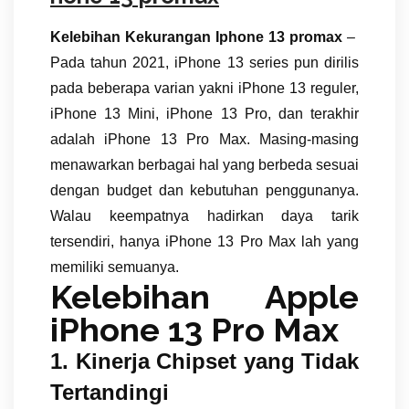
Kelebihan Kekurangan Iphone 13 promax
–
Pada tahun 2021, iPhone 13 series pun dirilis
pada beberapa varian yakni iPhone 13 reguler,
iPhone 13 Mini, iPhone 13 Pro, dan terakhir
adalah iPhone 13 Pro Max. Masing-masing
menawarkan berbagai hal yang berbeda sesuai
dengan budget dan kebutuhan penggunanya.
Walau keempatnya hadirkan daya tarik
tersendiri, hanya iPhone 13 Pro Max lah yang
memiliki semuanya.
Kelebihan Apple
iPhone 13 Pro Max
1. Kinerja Chipset yang Tidak
Tertandingi