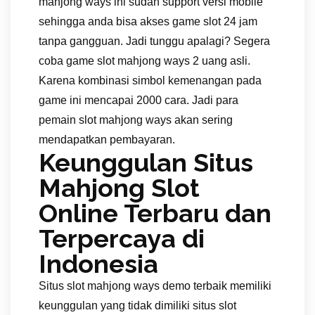
mahjong ways ini sudah support versi mobile
sehingga anda bisa akses game slot 24 jam
tanpa gangguan. Jadi tunggu apalagi? Segera
coba game slot mahjong ways 2 uang asli.
Karena kombinasi simbol kemenangan pada
game ini mencapai 2000 cara. Jadi para
pemain slot mahjong ways akan sering
mendapatkan pembayaran.
Keunggulan Situs
Mahjong Slot
Online Terbaru dan
Terpercaya di
Indonesia
Situs slot mahjong ways demo terbaik memiliki
keunggulan yang tidak dimiliki situs slot