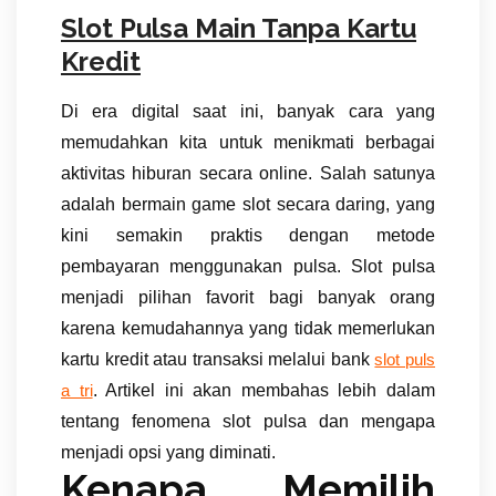
Slot Pulsa Main Tanpa Kartu
Kredit
Di era digital saat ini, banyak cara yang
memudahkan kita untuk menikmati berbagai
aktivitas hiburan secara online. Salah satunya
adalah bermain game slot secara daring, yang
kini semakin praktis dengan metode
pembayaran menggunakan pulsa. Slot pulsa
menjadi pilihan favorit bagi banyak orang
karena kemudahannya yang tidak memerlukan
kartu kredit atau transaksi melalui bank
slot puls
. Artikel ini akan membahas lebih dalam
a tri
tentang fenomena slot pulsa dan mengapa
menjadi opsi yang diminati.
Kenapa Memilih