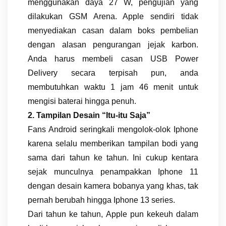
menggunakan daya 27 W, pengujian yang
dilakukan GSM Arena. Apple sendiri tidak
menyediakan casan dalam boks pembelian
dengan alasan pengurangan jejak karbon.
Anda harus membeli casan USB Power
Delivery secara terpisah pun, anda
membutuhkan waktu 1 jam 46 menit untuk
mengisi baterai hingga penuh.
2. Tampilan Desain “Itu-itu Saja”
Fans Android seringkali mengolok-olok Iphone
karena selalu memberikan tampilan bodi yang
sama dari tahun ke tahun. Ini cukup kentara
sejak munculnya penampakkan Iphone 11
dengan desain kamera bobanya yang khas, tak
pernah berubah hingga Iphone 13 series.
Dari tahun ke tahun, Apple pun kekeuh dalam