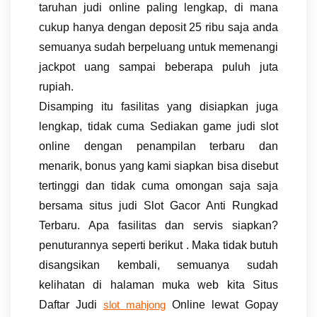
taruhan judi online paling lengkap, di mana
cukup hanya dengan deposit 25 ribu saja anda
semuanya sudah berpeluang untuk memenangi
jackpot uang sampai beberapa puluh juta
rupiah.
Disamping itu fasilitas yang disiapkan juga
lengkap, tidak cuma Sediakan game judi slot
online dengan penampilan terbaru dan
menarik, bonus yang kami siapkan bisa disebut
tertinggi dan tidak cuma omongan saja saja
bersama situs judi Slot Gacor Anti Rungkad
Terbaru. Apa fasilitas dan servis siapkan?
penuturannya seperti berikut . Maka tidak butuh
disangsikan kembali, semuanya sudah
kelihatan di halaman muka web kita Situs
Daftar Judi
Online lewat Gopay
slot mahjong