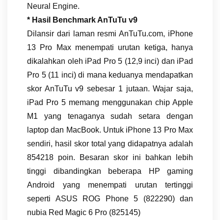
Neural Engine.
* Hasil Benchmark AnTuTu v9
Dilansir dari laman resmi AnTuTu.com, iPhone
13 Pro Max menempati urutan ketiga, hanya
dikalahkan oleh iPad Pro 5 (12,9 inci) dan iPad
Pro 5 (11 inci) di mana keduanya mendapatkan
skor AnTuTu v9 sebesar 1 jutaan. Wajar saja,
iPad Pro 5 memang menggunakan chip Apple
M1 yang tenaganya sudah setara dengan
laptop dan MacBook. Untuk iPhone 13 Pro Max
sendiri, hasil skor total yang didapatnya adalah
854218 poin. Besaran skor ini bahkan lebih
tinggi dibandingkan beberapa HP gaming
Android yang menempati urutan tertinggi
seperti ASUS ROG Phone 5 (822290) dan
nubia Red Magic 6 Pro (825145)