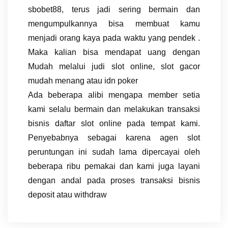
sbobet88, terus jadi sering bermain dan
mengumpulkannya bisa membuat kamu
menjadi orang kaya pada waktu yang pendek .
Maka kalian bisa mendapat uang dengan
Mudah melalui judi slot online, slot gacor
mudah menang atau idn poker
Ada beberapa alibi mengapa member setia
kami selalu bermain dan melakukan transaksi
bisnis daftar slot online pada tempat kami.
Penyebabnya sebagai karena agen slot
peruntungan ini sudah lama dipercayai oleh
beberapa ribu pemakai dan kami juga layani
dengan andal pada proses transaksi bisnis
deposit atau withdraw