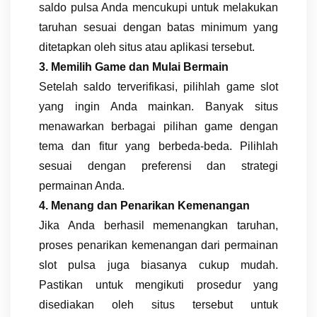
saldo pulsa Anda mencukupi untuk melakukan
taruhan sesuai dengan batas minimum yang
ditetapkan oleh situs atau aplikasi tersebut.
3. Memilih Game dan Mulai Bermain
Setelah saldo terverifikasi, pilihlah game slot
yang ingin Anda mainkan. Banyak situs
menawarkan berbagai pilihan game dengan
tema dan fitur yang berbeda-beda. Pilihlah
sesuai dengan preferensi dan strategi
permainan Anda.
4. Menang dan Penarikan Kemenangan
Jika Anda berhasil memenangkan taruhan,
proses penarikan kemenangan dari permainan
slot pulsa juga biasanya cukup mudah.
Pastikan untuk mengikuti prosedur yang
disediakan oleh situs tersebut untuk