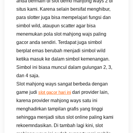
anda bermain di slot demo mahjong ways 2 di
situs kami. Karena selain bersifat menghibur,
para slotter juga bisa mempelajari fungsi dan
simbol wild, ataupun scatter agar bisa
menemukan pola slot mahjong wajs paling
gacor anda sendiri. Terdapat juga simbol
berplat emas berubah menjadi simbol wild
ketika masuk ke dalam simbol kemenangan.
Simbol ini biasa muncul dalam gulungan 2, 3,
dan 4 saja.
Slot mahjong ways sangat berbeda dengan
game judi
dari provider lain,
slot gacor hari ini
karena provider mahjong ways satu ini
menghadirkan tampilan grafis yang tinggi
sehingga menjadi situs slot online paling kami
rekoemndasikan. Di tambah lagi kini, slot