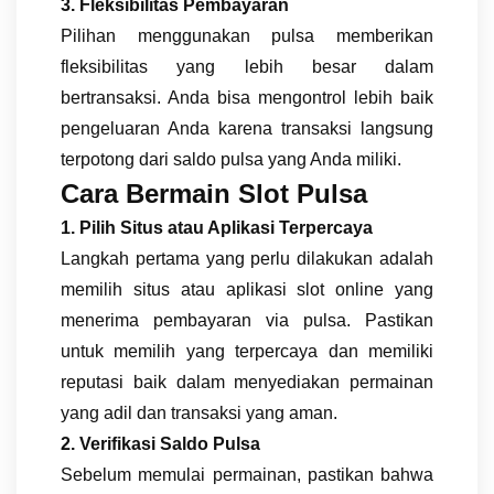
3. Fleksibilitas Pembayaran
Pilihan menggunakan pulsa memberikan
fleksibilitas yang lebih besar dalam
bertransaksi. Anda bisa mengontrol lebih baik
pengeluaran Anda karena transaksi langsung
terpotong dari saldo pulsa yang Anda miliki.
Cara Bermain Slot Pulsa
1. Pilih Situs atau Aplikasi Terpercaya
Langkah pertama yang perlu dilakukan adalah
memilih situs atau aplikasi slot online yang
menerima pembayaran via pulsa. Pastikan
untuk memilih yang terpercaya dan memiliki
reputasi baik dalam menyediakan permainan
yang adil dan transaksi yang aman.
2. Verifikasi Saldo Pulsa
Sebelum memulai permainan, pastikan bahwa