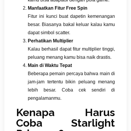
Manfaatkan Fitur Free Spin
Fitur ini kunci buat dapetin kemenangan
besar. Biasanya bakal keluar kalau kamu
dapat simbol scatter.
Perhatikan Multiplier
Kalau berhasil dapat fitur multiplier tinggi,
peluang menang kamu bisa naik drastis.
Main di Waktu Tepat
Beberapa pemain percaya bahwa main di
jam-jam tertentu bikin peluang menang
lebih besar. Coba cek sendiri di
pengalamanmu.
Kenapa Harus
Coba Starlight