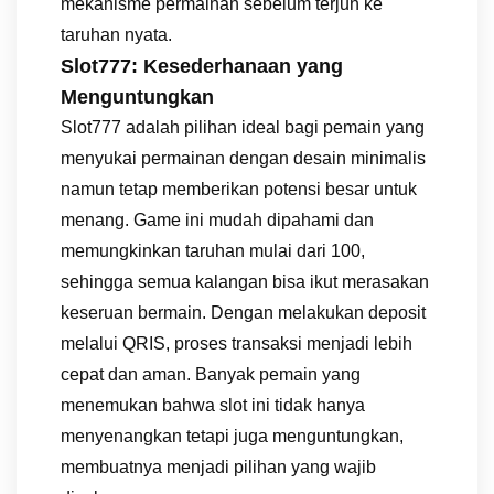
mekanisme permainan sebelum terjun ke
taruhan nyata.
Slot777: Kesederhanaan yang
Menguntungkan
Slot777 adalah pilihan ideal bagi pemain yang
menyukai permainan dengan desain minimalis
namun tetap memberikan potensi besar untuk
menang. Game ini mudah dipahami dan
memungkinkan taruhan mulai dari 100,
sehingga semua kalangan bisa ikut merasakan
keseruan bermain. Dengan melakukan deposit
melalui QRIS, proses transaksi menjadi lebih
cepat dan aman. Banyak pemain yang
menemukan bahwa slot ini tidak hanya
menyenangkan tetapi juga menguntungkan,
membuatnya menjadi pilihan yang wajib