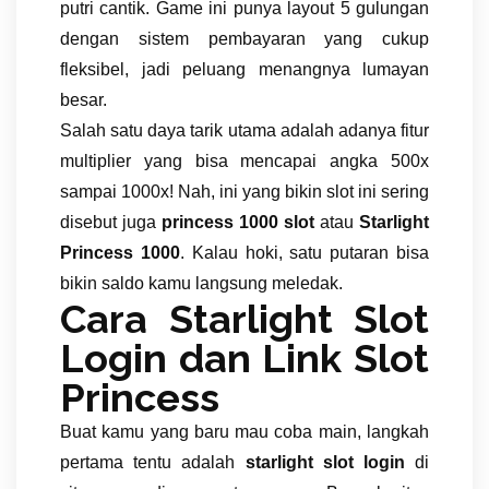
putri cantik. Game ini punya layout 5 gulungan
dengan sistem pembayaran yang cukup
fleksibel, jadi peluang menangnya lumayan
besar.
Salah satu daya tarik utama adalah adanya fitur
multiplier yang bisa mencapai angka 500x
sampai 1000x! Nah, ini yang bikin slot ini sering
disebut juga
princess 1000 slot
atau
Starlight
Princess 1000
. Kalau hoki, satu putaran bisa
bikin saldo kamu langsung meledak.
Cara Starlight Slot
Login dan Link Slot
Princess
Buat kamu yang baru mau coba main, langkah
pertama tentu adalah
starlight slot login
di