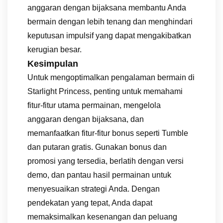
anggaran dengan bijaksana membantu Anda
bermain dengan lebih tenang dan menghindari
keputusan impulsif yang dapat mengakibatkan
kerugian besar.
Kesimpulan
Untuk mengoptimalkan pengalaman bermain di
Starlight Princess, penting untuk memahami
fitur-fitur utama permainan, mengelola
anggaran dengan bijaksana, dan
memanfaatkan fitur-fitur bonus seperti Tumble
dan putaran gratis. Gunakan bonus dan
promosi yang tersedia, berlatih dengan versi
demo, dan pantau hasil permainan untuk
menyesuaikan strategi Anda. Dengan
pendekatan yang tepat, Anda dapat
memaksimalkan kesenangan dan peluang