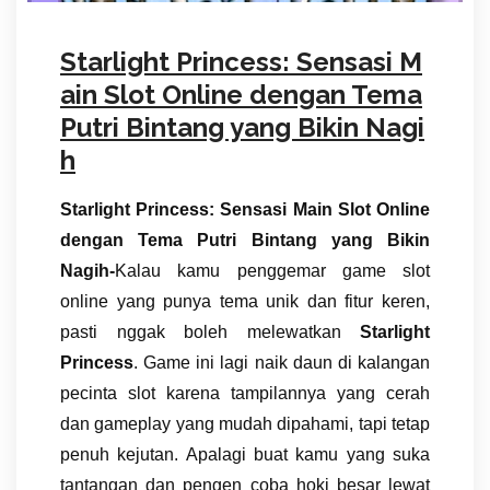
Starlight Princess: Sensasi M
ain Slot Online dengan Tema
Putri Bintang yang Bikin Nagi
h
Starlight Princess: Sensasi Main Slot Online
dengan Tema Putri Bintang yang Bikin
Nagih-
Kalau kamu penggemar game slot
online yang punya tema unik dan fitur keren,
pasti nggak boleh melewatkan
Starlight
Princess
. Game ini lagi naik daun di kalangan
pecinta slot karena tampilannya yang cerah
dan gameplay yang mudah dipahami, tapi tetap
penuh kejutan. Apalagi buat kamu yang suka
tantangan dan pengen coba hoki besar lewat