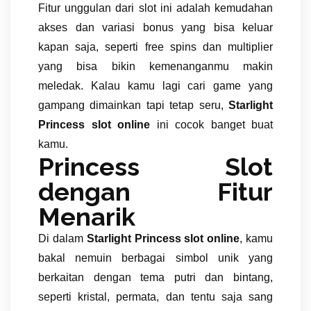
Fitur unggulan dari slot ini adalah kemudahan
akses dan variasi bonus yang bisa keluar
kapan saja, seperti free spins dan multiplier
yang bisa bikin kemenanganmu makin
meledak. Kalau kamu lagi cari game yang
gampang dimainkan tapi tetap seru,
Starlight
Princess slot online
ini cocok banget buat
kamu.
Princess Slot
dengan Fitur
Menarik
Di dalam
Starlight Princess slot online
, kamu
bakal nemuin berbagai simbol unik yang
berkaitan dengan tema putri dan bintang,
seperti kristal, permata, dan tentu saja sang