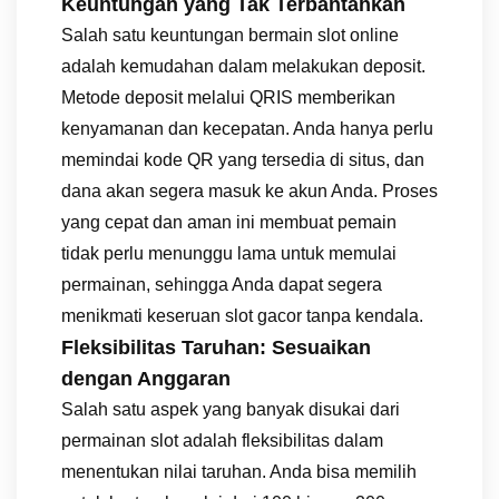
Keuntungan yang Tak Terbantahkan
Salah satu keuntungan bermain slot online
adalah kemudahan dalam melakukan deposit.
Metode deposit melalui QRIS memberikan
kenyamanan dan kecepatan. Anda hanya perlu
memindai kode QR yang tersedia di situs, dan
dana akan segera masuk ke akun Anda. Proses
yang cepat dan aman ini membuat pemain
tidak perlu menunggu lama untuk memulai
permainan, sehingga Anda dapat segera
menikmati keseruan slot gacor tanpa kendala.
Fleksibilitas Taruhan: Sesuaikan
dengan Anggaran
Salah satu aspek yang banyak disukai dari
permainan slot adalah fleksibilitas dalam
menentukan nilai taruhan. Anda bisa memilih