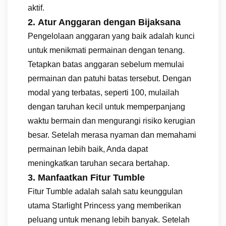
aktif.
2.
Atur Anggaran dengan Bijaksana
Pengelolaan anggaran yang baik adalah kunci
untuk menikmati permainan dengan tenang.
Tetapkan batas anggaran sebelum memulai
permainan dan patuhi batas tersebut. Dengan
modal yang terbatas, seperti 100, mulailah
dengan taruhan kecil untuk memperpanjang
waktu bermain dan mengurangi risiko kerugian
besar. Setelah merasa nyaman dan memahami
permainan lebih baik, Anda dapat
meningkatkan taruhan secara bertahap.
3.
Manfaatkan Fitur Tumble
Fitur Tumble adalah salah satu keunggulan
utama Starlight Princess yang memberikan
peluang untuk menang lebih banyak. Setelah