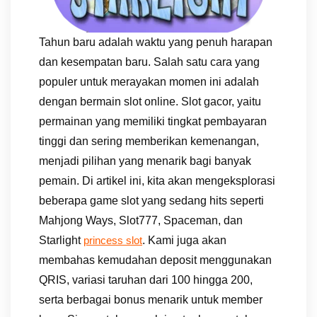
Tahun baru adalah waktu yang penuh harapan
dan kesempatan baru. Salah satu cara yang
populer untuk merayakan momen ini adalah
dengan bermain slot online. Slot gacor, yaitu
permainan yang memiliki tingkat pembayaran
tinggi dan sering memberikan kemenangan,
menjadi pilihan yang menarik bagi banyak
pemain. Di artikel ini, kita akan mengeksplorasi
beberapa game slot yang sedang hits seperti
Mahjong Ways, Slot777, Spaceman, dan
Starlight
. Kami juga akan
princess slot
membahas kemudahan deposit menggunakan
QRIS, variasi taruhan dari 100 hingga 200,
serta berbagai bonus menarik untuk member