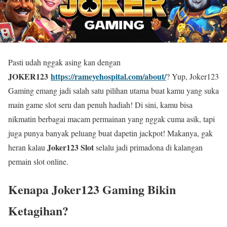
Pasti udah nggak asing kan dengan
JOKER123
https://rameyehospital.com/about/
? Yup, Joker123
Gaming emang jadi salah satu pilihan utama buat kamu yang suka
main game slot seru dan penuh hadiah! Di sini, kamu bisa
nikmatin berbagai macam permainan yang nggak cuma asik, tapi
juga punya banyak peluang buat dapetin jackpot! Makanya, gak
Joker123 Slot
heran kalau
selalu jadi primadona di kalangan
pemain slot online.
Kenapa Joker123 Gaming Bikin
Ketagihan?