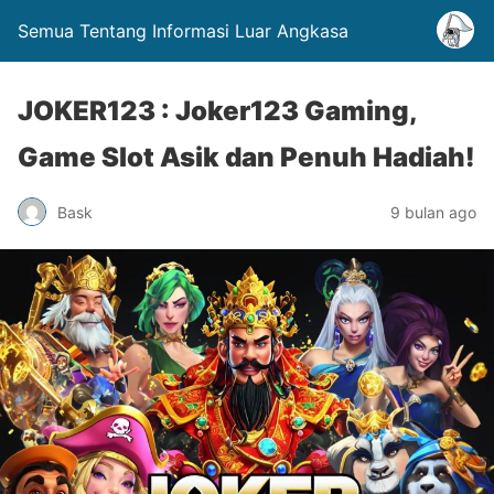
Semua Tentang Informasi Luar Angkasa
JOKER123 : Joker123 Gaming,
Game Slot Asik dan Penuh Hadiah!
Bask
9 bulan ago