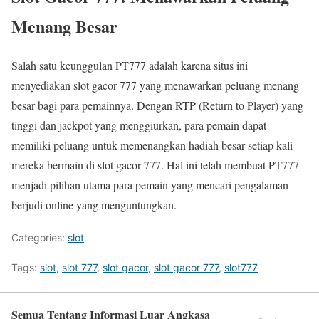
Menang Besar
Salah satu keunggulan PT777 adalah karena situs ini
menyediakan slot gacor 777 yang menawarkan peluang menang
besar bagi para pemainnya. Dengan RTP (Return to Player) yang
tinggi dan jackpot yang menggiurkan, para pemain dapat
memiliki peluang untuk memenangkan hadiah besar setiap kali
mereka bermain di slot gacor 777. Hal ini telah membuat PT777
menjadi pilihan utama para pemain yang mencari pengalaman
berjudi online yang menguntungkan.
Categories:
slot
Tags:
slot
,
slot 777
,
slot gacor
,
slot gacor 777
,
slot777
Semua Tentang Informasi Luar Angkasa