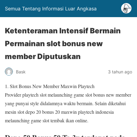
Semua Tentang Informasi Luar Angkasa
Ketenteraman Intensif Bermain
Permainan slot bonus new
member Diputuskan
Bask
3 tahun ago
1. Slot Bonus New Member Maxwin Playtech
Provider playtech slot melaunching game slot bonus new member
yang punyai style didalamnya waktu bermain. Selain diketahui
mesin slot depo 20 bonus 20 maxwin playtech indonesia
melaunching game slot tembak ikan online.