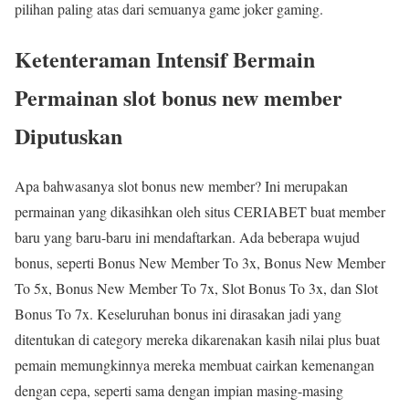
pilihan paling atas dari semuanya game joker gaming.
Ketenteraman Intensif Bermain
Permainan slot bonus new member
Diputuskan
Apa bahwasanya slot bonus new member? Ini merupakan
permainan yang dikasihkan oleh situs CERIABET buat member
baru yang baru-baru ini mendaftarkan. Ada beberapa wujud
bonus, seperti Bonus New Member To 3x, Bonus New Member
To 5x, Bonus New Member To 7x, Slot Bonus To 3x, dan Slot
Bonus To 7x. Keseluruhan bonus ini dirasakan jadi yang
ditentukan di category mereka dikarenakan kasih nilai plus buat
pemain memungkinnya mereka membuat cairkan kemenangan
dengan cepa, seperti sama dengan impian masing-masing