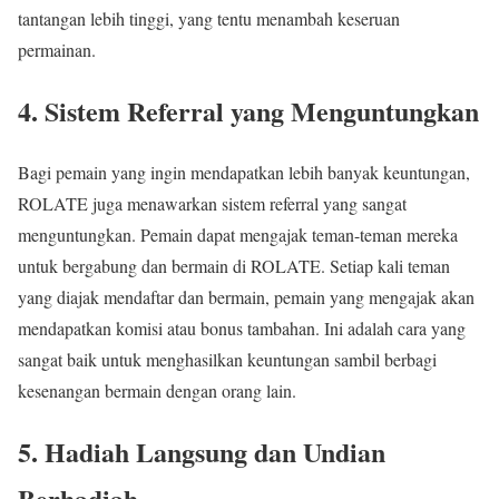
tantangan lebih tinggi, yang tentu menambah keseruan
permainan.
4. Sistem Referral yang Menguntungkan
Bagi pemain yang ingin mendapatkan lebih banyak keuntungan,
ROLATE juga menawarkan sistem referral yang sangat
menguntungkan. Pemain dapat mengajak teman-teman mereka
untuk bergabung dan bermain di ROLATE. Setiap kali teman
yang diajak mendaftar dan bermain, pemain yang mengajak akan
mendapatkan komisi atau bonus tambahan. Ini adalah cara yang
sangat baik untuk menghasilkan keuntungan sambil berbagi
kesenangan bermain dengan orang lain.
5. Hadiah Langsung dan Undian
Berhadiah