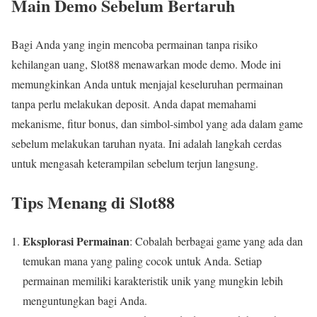
Main Demo Sebelum Bertaruh
Bagi Anda yang ingin mencoba permainan tanpa risiko
kehilangan uang, Slot88 menawarkan mode demo. Mode ini
memungkinkan Anda untuk menjajal keseluruhan permainan
tanpa perlu melakukan deposit. Anda dapat memahami
mekanisme, fitur bonus, dan simbol-simbol yang ada dalam game
sebelum melakukan taruhan nyata. Ini adalah langkah cerdas
untuk mengasah keterampilan sebelum terjun langsung.
Tips Menang di Slot88
Eksplorasi Permainan
: Cobalah berbagai game yang ada dan
temukan mana yang paling cocok untuk Anda. Setiap
permainan memiliki karakteristik unik yang mungkin lebih
menguntungkan bagi Anda.