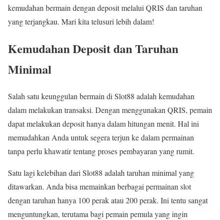
kemudahan bermain dengan deposit melalui QRIS dan taruhan
yang terjangkau. Mari kita telusuri lebih dalam!
Kemudahan Deposit dan Taruhan
Minimal
Salah satu keunggulan bermain di Slot88 adalah kemudahan
dalam melakukan transaksi. Dengan menggunakan QRIS, pemain
dapat melakukan deposit hanya dalam hitungan menit. Hal ini
memudahkan Anda untuk segera terjun ke dalam permainan
tanpa perlu khawatir tentang proses pembayaran yang rumit.
Satu lagi kelebihan dari Slot88 adalah taruhan minimal yang
ditawarkan. Anda bisa memainkan berbagai permainan slot
dengan taruhan hanya 100 perak atau 200 perak. Ini tentu sangat
menguntungkan, terutama bagi pemain pemula yang ingin