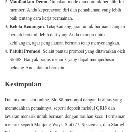
Manfaatkan Demo
: Gunakan mode demo untuk berlatih. Ini
memberi Anda kepercayaan diri dan pemahaman yang lebih
baik tentang cara kerja permainan.
Kelola Keuangan
: Tetapkan anggaran untuk bermain. Jangan
pernah bertaruh lebih dari yang Anda mampu untuk
kehilangan, agar pengalaman bermain tetap menyenangkan.
Patuhi Promosi
: Selalu pantau promosi yang ditawarkan oleh
Slot88. Banyak bonus menarik yang dapat memperbesar
peluang Anda dalam bermain.
Kesimpulan
Dalam dunia slot online, Slot88 menonjol dengan fasilitas yang
memudahkan pemainnya, seperti deposit melalui QRIS dan
tawaran menarik untuk bermain dengan taruhan kecil. Permainan
menarik seperti Mahjong Ways, Slot777, Spaceman, dan Starlight