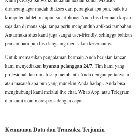
dirancang agar mudah diakses dari perangkat apa pun, baik itu
komputer, tablet, maupun smartphone. Anda bisa bermain kapan
saja dan di mana saja, tanpa perlu mengunduh aplikasi tambahan.
Antarmuka situs kami juga sangat user-friendly, sehingga bahkan
pemain baru pun bisa langsung merasakan keseruannya.
Untuk memastikan pengalaman bermain Anda berjalan lancar,
layanan pelanggan 24/7
kami menyediakan
. Tim kami yang
profesional dan ramah siap membantu Anda dengan pertanyaan
atau masalah apa pun yang mungkin Anda hadapi. Anda bisa
menghubungi kami melalui live chat, WhatsApp, atau Telegram,
dan kami akan merespons dengan cepat.
Keamanan Data dan Transaksi Terjamin