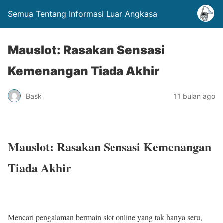
Semua Tentang Informasi Luar Angkasa
Mauslot: Rasakan Sensasi
Kemenangan Tiada Akhir
Bask
11 bulan ago
Mauslot: Rasakan Sensasi Kemenangan
Tiada Akhir
Mencari pengalaman bermain slot online yang tak hanya seru,