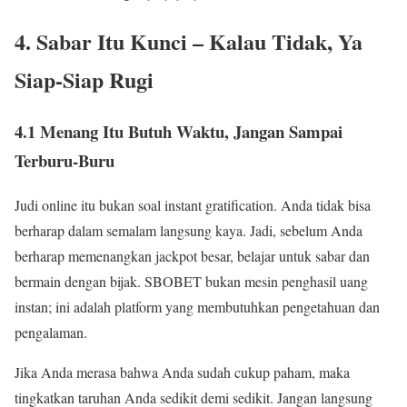
4. Sabar Itu Kunci – Kalau Tidak, Ya
Siap-Siap Rugi
4.1 Menang Itu Butuh Waktu, Jangan Sampai
Terburu-Buru
Judi online itu bukan soal instant gratification. Anda tidak bisa
berharap dalam semalam langsung kaya. Jadi, sebelum Anda
berharap memenangkan jackpot besar, belajar untuk sabar dan
bermain dengan bijak. SBOBET bukan mesin penghasil uang
instan; ini adalah platform yang membutuhkan pengetahuan dan
pengalaman.
Jika Anda merasa bahwa Anda sudah cukup paham, maka
tingkatkan taruhan Anda sedikit demi sedikit. Jangan langsung