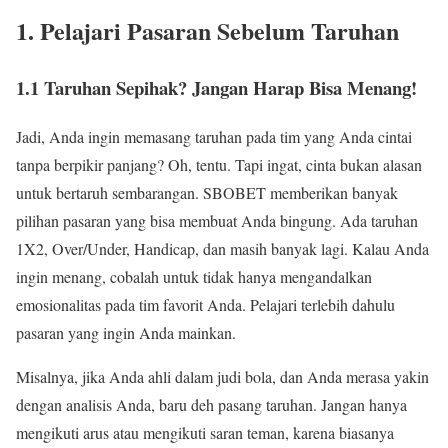
1. Pelajari Pasaran Sebelum Taruhan
1.1 Taruhan Sepihak? Jangan Harap Bisa Menang!
Jadi, Anda ingin memasang taruhan pada tim yang Anda cintai
tanpa berpikir panjang? Oh, tentu. Tapi ingat, cinta bukan alasan
untuk bertaruh sembarangan. SBOBET memberikan banyak
pilihan pasaran yang bisa membuat Anda bingung. Ada taruhan
1X2, Over/Under, Handicap, dan masih banyak lagi. Kalau Anda
ingin menang, cobalah untuk tidak hanya mengandalkan
emosionalitas pada tim favorit Anda. Pelajari terlebih dahulu
pasaran yang ingin Anda mainkan.
Misalnya, jika Anda ahli dalam judi bola, dan Anda merasa yakin
dengan analisis Anda, baru deh pasang taruhan. Jangan hanya
mengikuti arus atau mengikuti saran teman, karena biasanya