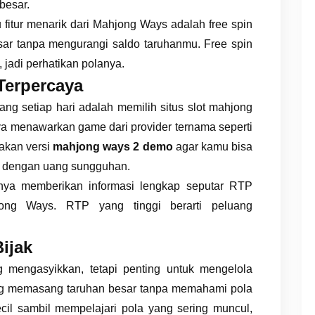
besar.
u fitur menarik dari Mahjong Ways adalah free spin
r tanpa mengurangi saldo taruhanmu. Free spin
 jadi perhatikan polanya.
 Terpercaya
ang setiap hari adalah memilih situs slot mahjong
nya menawarkan game dari provider ternama seperti
iakan versi
mahjong ways 2 demo
agar kamu bisa
in dengan uang sungguhan.
sanya memberikan informasi lengkap seputar RTP
ong Ways. RTP yang tinggi berarti peluang
ijak
mengasyikkan, tetapi penting untuk mengelola
ng memasang taruhan besar tanpa memahami pola
cil sambil mempelajari pola yang sering muncul,