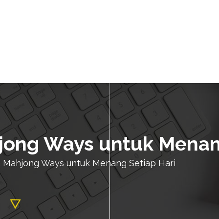
jong Ways untuk Menang
 Mahjong Ways untuk Menang Setiap Hari