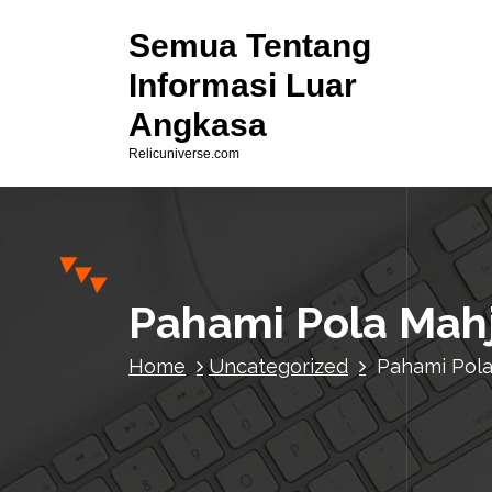
S
Semua Tentang
k
i
Informasi Luar
p
Angkasa
t
o
Relicuniverse.com
c
o
n
t
e
n
Pahami Pola Mah
t
Home
Uncategorized
Pahami Pola