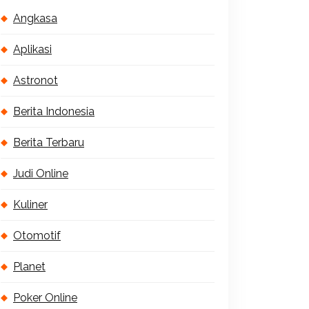
Angkasa
Aplikasi
Astronot
Berita Indonesia
Berita Terbaru
Judi Online
Kuliner
Otomotif
Planet
Poker Online