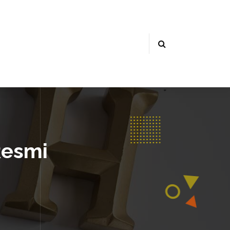
Resmi