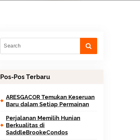
Pos-Pos Terbaru
ARESGACOR Temukan Keseruan
Baru dalam Setiap Permainan
Perjalanan Memilih Hunian
Berkualitas di
SaddleBrookeCondos