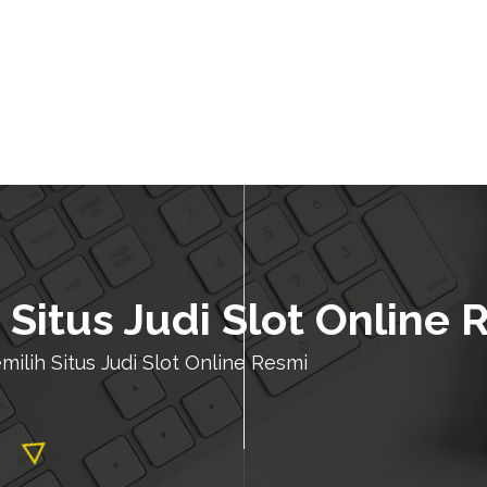
Situs Judi Slot Online 
ilih Situs Judi Slot Online Resmi