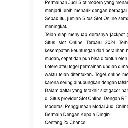
Permainan Judi Slot modern yang menari
menjadi lebih menarik dengan berbaga
Sebab itu, jumlah Situs Slot Online se
meningkat.
Telah siap menyuap derasnya jackpot g
Situs slot Online Terbaru 2024 Ter
kesempatan keuntungan dari peralihan n
mudah, cepat dan pun bisa dituntun oleh c
Lotere atau togel permainan undian dim
waktu telah ditentukan. Togel online 
karena sering dihubungkan dengan tafsir
Dalam daftar yang terakhir slot gacor ha
di Situs provider Slot Online. Dengan R
Moderasi Penggunaan Modal Judi Onlin
Bermain Dengan Kepala Dingin
Centang 2x Chance