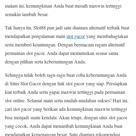
malam ini, kemungkinan Anda buat meraih maxwin tertinggi
semakin tambah besar.
Tak hanya itu, Slot88 pun jadi satu diantara alternatif terbaik buat
mendapatkan pengalaman main
slot gacor
yang membahagiakan
serta memberi keuntungan. Dengan bermacam ragam alternatif
permainan slot gacor, Anda dapat memutuskan sesuai sama
dengan pilihan serta keberuntungan Anda.
Sehingga tidak boleh ragu-ragu buat coba keberuntungan Anda
di Situs Slot Gacor dengan link slot gacor yang siap. Persiapkan
kiat terbaik Anda serta gapai maxwin tertinggi pada permainan
slot online. Selamat main serta mudah-mudahan sukses! Hari ini,
cari slot gacor yang berikan ada kemungkinan maxwin tertinggi
bisa menjadi suatu kendala. Akan tetapi, dengan situs slot gacor
yang cocok, Anda dapat menambah kemungkinan Anda buat
mendapatkan kemenangan besar. Satu diantara rekomendasi