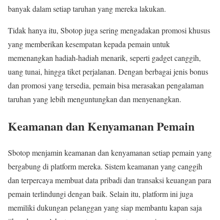
banyak dalam setiap taruhan yang mereka lakukan.
Tidak hanya itu, Sbotop juga sering mengadakan promosi khusus
yang memberikan kesempatan kepada pemain untuk
memenangkan hadiah-hadiah menarik, seperti gadget canggih,
uang tunai, hingga tiket perjalanan. Dengan berbagai jenis bonus
dan promosi yang tersedia, pemain bisa merasakan pengalaman
taruhan yang lebih menguntungkan dan menyenangkan.
Keamanan dan Kenyamanan Pemain
Sbotop menjamin keamanan dan kenyamanan setiap pemain yang
bergabung di platform mereka. Sistem keamanan yang canggih
dan terpercaya membuat data pribadi dan transaksi keuangan para
pemain terlindungi dengan baik. Selain itu, platform ini juga
memiliki dukungan pelanggan yang siap membantu kapan saja