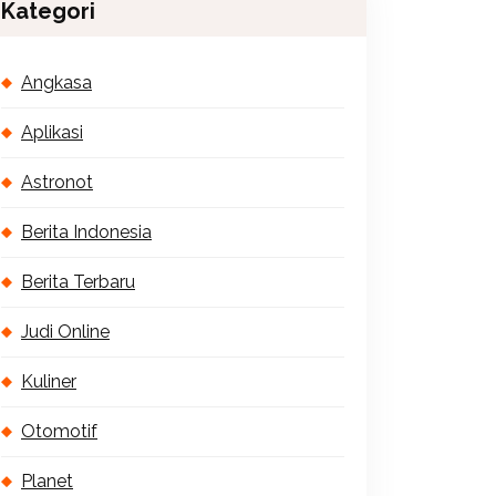
Kategori
Angkasa
Aplikasi
Astronot
Berita Indonesia
Berita Terbaru
Judi Online
Kuliner
Otomotif
Planet