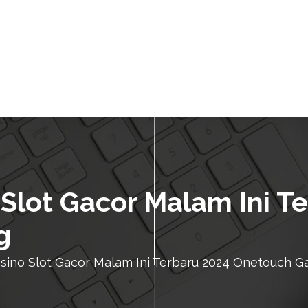
 Slot Gacor Malam Ini T
g
Casino Slot Gacor Malam Ini Terbaru 2024 Onetouch 