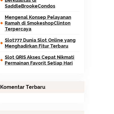
Berkualitas di
SaddleBrookeCondos
Mengenal Konsep Pelayanan
Ramah di SmokeshopClinton
Terpercaya
Slot777 Dunia Slot Online yang
Menghadirkan Fitur Terbaru
Slot QRIS Akses Cepat Nikmati
Permainan Favorit Setiap Hari
Komentar Terbaru