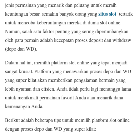
jenis permainan yang menarik dan peluang untuk meraih
situs slot
keuntungan besar, semakin banyak orang yang
tertarik
untuk mencoba keberuntungan mereka di dunia slot online.
Namun, salah satu faktor penting yang sering dipertimbangkan
oleh para pemain adalah kecepatan proses deposit dan withdraw
(depo dan WD).
Dalam hal ini, memilih platform slot online yang tepat menjadi
sangat krusial. Platform yang menawarkan proses depo dan WD
yang super kilat akan memberikan pengalaman bermain yang
lebih nyaman dan efisien. Anda tidak perlu lagi menunggu lama
untuk menikmati permainan favorit Anda atau menarik dana
kemenangan Anda.
Berikut adalah beberapa tips untuk memilih platform slot online
dengan proses depo dan WD yang super kilat: