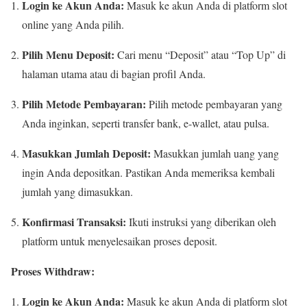
Login ke Akun Anda:
Masuk ke akun Anda di platform slot
online yang Anda pilih.
Pilih Menu Deposit:
Cari menu “Deposit” atau “Top Up” di
halaman utama atau di bagian profil Anda.
Pilih Metode Pembayaran:
Pilih metode pembayaran yang
Anda inginkan, seperti transfer bank, e-wallet, atau pulsa.
Masukkan Jumlah Deposit:
Masukkan jumlah uang yang
ingin Anda depositkan. Pastikan Anda memeriksa kembali
jumlah yang dimasukkan.
Konfirmasi Transaksi:
Ikuti instruksi yang diberikan oleh
platform untuk menyelesaikan proses deposit.
Proses Withdraw:
Login ke Akun Anda:
Masuk ke akun Anda di platform slot