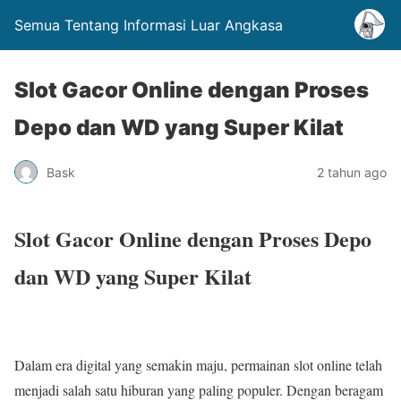
Semua Tentang Informasi Luar Angkasa
Slot Gacor Online dengan Proses
Depo dan WD yang Super Kilat
Bask
2 tahun ago
Slot Gacor Online dengan Proses Depo
dan WD yang Super Kilat
Dalam era digital yang semakin maju, permainan slot online telah
menjadi salah satu hiburan yang paling populer. Dengan beragam