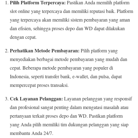
Pilih Platform Terpercaya:
Pastikan Anda memilih platform
slot online yang terpercaya dan memiliki reputasi baik. Platform
yang terpercaya akan memiliki sistem pembayaran yang aman
dan efisien, sehingga proses depo dan WD dapat dilakukan
dengan cepat.
Perhatikan Metode Pembayaran:
Pilih platform yang
menyediakan berbagai metode pembayaran yang mudah dan
cepat. Beberapa metode pembayaran yang populer di
Indonesia, seperti transfer bank, e-wallet, dan pulsa, dapat
mempercepat proses transaksi.
Cek Layanan Pelanggan:
Layanan pelanggan yang responsif
dan profesional sangat penting dalam mengatasi masalah atau
pertanyaan terkait proses depo dan WD. Pastikan platform
yang Anda pilih memiliki tim dukungan pelanggan yang siap
membantu Anda 24/7.