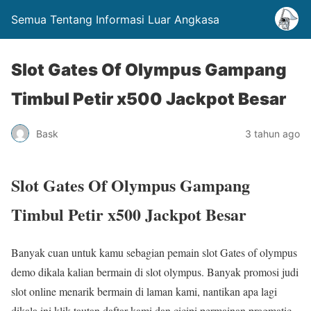
Semua Tentang Informasi Luar Angkasa
Slot Gates Of Olympus Gampang
Timbul Petir x500 Jackpot Besar
Bask
3 tahun ago
Slot Gates Of Olympus Gampang
Timbul Petir x500 Jackpot Besar
Banyak cuan untuk kamu sebagian pemain slot Gates of olympus
demo dikala kalian bermain di slot olympus. Banyak promosi judi
slot online menarik bermain di laman kami, nantikan apa lagi
dikala ini klik tautan daftar kami dan cicipi permainan pragmatic