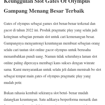
Keunggulan Slot Gates Of Olympus
Gampang Menang Besar Terbaik
Gates of olympus sebagai games slot benar-benar terkenal dan
gacor di tahun 2022 ini. Produk pragmatic play yang selalu jadi
keinginan sebagian pemain slot untuk cari kemenangan besar.
Gampangnya mengantongi keuntungan membuat sebagian orang
selalu cari tautan slot online gacor olympus untuk berusaha
menambahkan pundi uang. Namun tidak seluruhnya laman slot
online paling dipercaya membagi kans sukses dengan winrate
sama. Kami menyarankan untuk selalu jeli dalam memisah bo slot
sebagai tempat main gates of olympus pragmatic play yang
mudah petir.
Bukan rahasia kembali sekiranya slot betul- benar mudah
datangkan keuntungan. Satu adikarya berperforma menarik dan