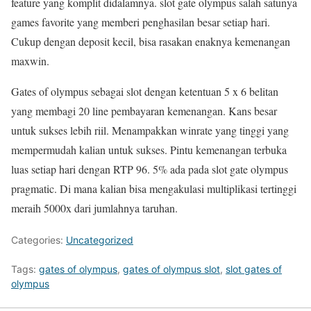
feature yang komplit didalamnya. slot gate olympus salah satunya
games favorite yang memberi penghasilan besar setiap hari.
Cukup dengan deposit kecil, bisa rasakan enaknya kemenangan
maxwin.
Gates of olympus sebagai slot dengan ketentuan 5 x 6 belitan
yang membagi 20 line pembayaran kemenangan. Kans besar
untuk sukses lebih riil. Menampakkan winrate yang tinggi yang
mempermudah kalian untuk sukses. Pintu kemenangan terbuka
luas setiap hari dengan RTP 96. 5% ada pada slot gate olympus
pragmatic. Di mana kalian bisa mengakulasi multiplikasi tertinggi
meraih 5000x dari jumlahnya taruhan.
Categories:
Uncategorized
Tags:
gates of olympus
,
gates of olympus slot
,
slot gates of
olympus