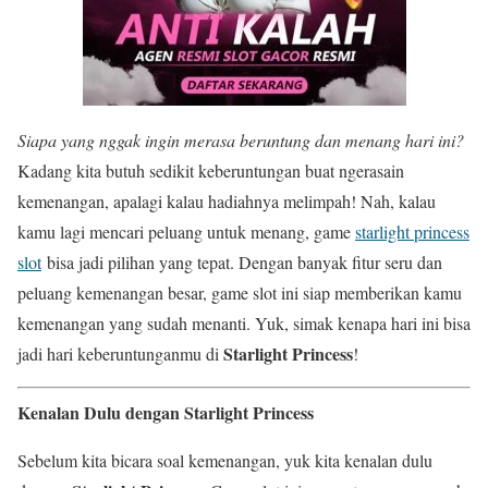
Siapa yang nggak ingin merasa beruntung dan menang hari ini?
Kadang kita butuh sedikit keberuntungan buat ngerasain
kemenangan, apalagi kalau hadiahnya melimpah! Nah, kalau
kamu lagi mencari peluang untuk menang, game
starlight princess
slot
bisa jadi pilihan yang tepat. Dengan banyak fitur seru dan
peluang kemenangan besar, game slot ini siap memberikan kamu
kemenangan yang sudah menanti. Yuk, simak kenapa hari ini bisa
Starlight Princess
jadi hari keberuntunganmu di
!
Kenalan Dulu dengan Starlight Princess
Sebelum kita bicara soal kemenangan, yuk kita kenalan dulu