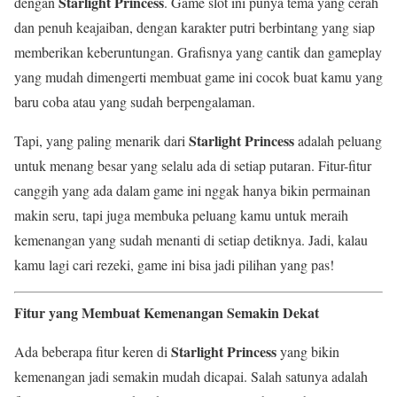
Starlight Princess
dengan
. Game slot ini punya tema yang cerah
dan penuh keajaiban, dengan karakter putri berbintang yang siap
memberikan keberuntungan. Grafisnya yang cantik dan gameplay
yang mudah dimengerti membuat game ini cocok buat kamu yang
baru coba atau yang sudah berpengalaman.
Starlight Princess
Tapi, yang paling menarik dari
adalah peluang
untuk menang besar yang selalu ada di setiap putaran. Fitur-fitur
canggih yang ada dalam game ini nggak hanya bikin permainan
makin seru, tapi juga membuka peluang kamu untuk meraih
kemenangan yang sudah menanti di setiap detiknya. Jadi, kalau
kamu lagi cari rezeki, game ini bisa jadi pilihan yang pas!
Fitur yang Membuat Kemenangan Semakin Dekat
Starlight Princess
Ada beberapa fitur keren di
yang bikin
kemenangan jadi semakin mudah dicapai. Salah satunya adalah