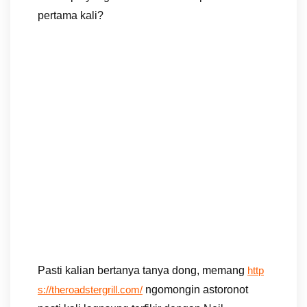
pertama kali?
Pasti kalian bertanya tanya dong, memang
http
ngomongin astoronot
s://theroadstergrill.com/