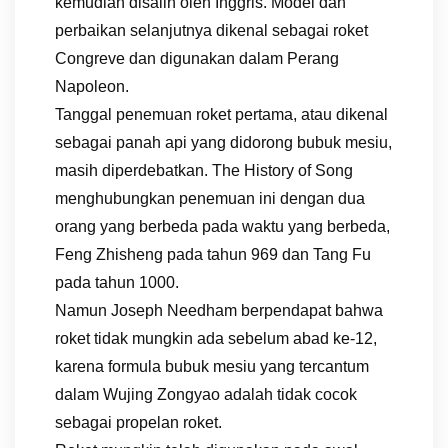
kemudian disalin oleh Inggris. Model dan
perbaikan selanjutnya dikenal sebagai roket
Congreve dan digunakan dalam Perang
Napoleon.
Tanggal penemuan roket pertama, atau dikenal
sebagai panah api yang didorong bubuk mesiu,
masih diperdebatkan. The History of Song
menghubungkan penemuan ini dengan dua
orang yang berbeda pada waktu yang berbeda,
Feng Zhisheng pada tahun 969 dan Tang Fu
pada tahun 1000.
Namun Joseph Needham berpendapat bahwa
roket tidak mungkin ada sebelum abad ke-12,
karena formula bubuk mesiu yang tercantum
dalam Wujing Zongyao adalah tidak cocok
sebagai propelan roket.