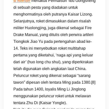
menakuti Permaisuri -Ibu Gongsheng
w member
di sebuah pesta yang diadakan untuk
menghormatinya oleh putranya Kaisar Lizong.
Selanjutnya, roket dimasukkan dalam risalah
militer Huolongjing, juga dikenal sebagai Fire
Drake Manual, yang ditulis oleh perwira artileri
Tiongkok Jiao Yu pada pertengahan abad ke-
14. Teks ini menyebutkan roket multitahap
pertama yang diketahui, ‘naga api yang keluar
dari air’ (huo long chu shui), yang diperkirakan
telah digunakan oleh angkatan laut China.
Peluncur roket yang dikenal sebagai “sarang
tawon” dipesan oleh tentara Ming pada 1380.[8]
Pada tahun 1400, loyalis Ming Li Jinglong
menggunakan peluncur roket untuk melawan
tentara Zhu Di (Kaisar Yongle).