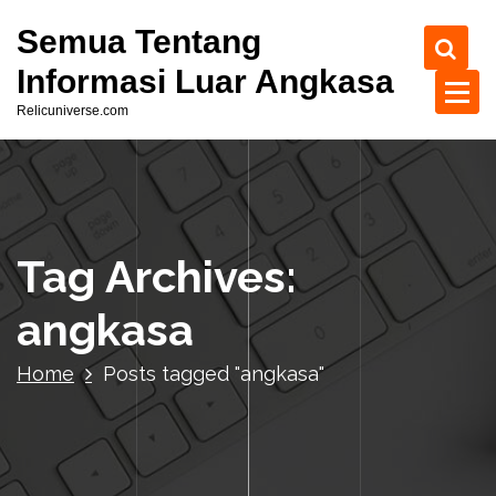
S
Semua Tentang
k
i
Informasi Luar Angkasa
p
Relicuniverse.com
t
o
c
o
n
t
Tag Archives:
e
n
angkasa
t
Home
Posts tagged "angkasa"