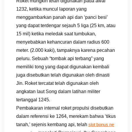
Roket mungkin telah digunakan pada awal
1232, ketika muncul laporan yang
menggambarkan panah api dan ‘panci besi’
yang dapat terdengar sejauh 5 liga (25 km, atau
15 mil) ketika meledak saat tumbukan,
menyebabkan kehancuran dalam radius 600
meter. (2.000 kaki), tampaknya karena pecahan
peluru. Sebuah “tombak api terbang” yang
memiliki tong yang dapat digunakan kembali
juga disebutkan telah digunakan oleh dinasti
Jin. Roket tercatat telah digunakan oleh
angkatan laut Song dalam latihan militer
tertanggal 1245.
Pembakaran internal roket propulsi disebutkan
dalam referensi ke 1264, merekam bahwa ‘tikus
tanah,’ sejenis kembang api, telah
slot bonus ne