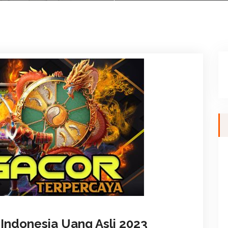
 Indonesia Uang Asli 2023