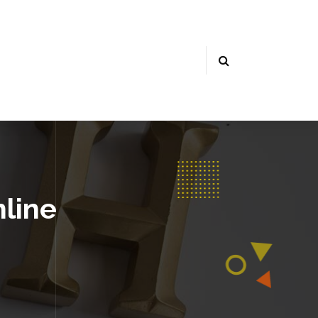
nline