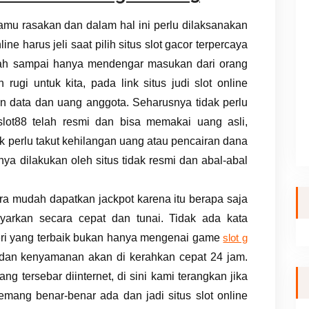
 rasakan dan dalam hal ini perlu dilaksanakan
line harus jeli saat pilih situs slot gacor terpercaya
lah sampai hanya mendengar masukan dari orang
rugi untuk kita, pada link situs judi slot online
 data dan uang anggota. Seharusnya tidak perlu
lot88 telah resmi dan bisa memakai uang asli,
ak perlu takut kehilangan uang atau pencairan dana
nya dilakukan oleh situs tidak resmi dan abal-abal
ara mudah dapatkan jackpot karena itu berapa saja
arkan secara cepat dan tunai. Tidak ada kata
 beri yang terbaik bukan hanya mengenai game
slot g
dan kenyamanan akan di kerahkan cepat 24 jam.
ng tersebar diinternet, di sini kami terangkan jika
mang benar-benar ada dan jadi situs slot online