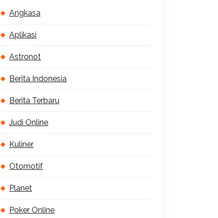
Angkasa
Aplikasi
Astronot
Berita Indonesia
Berita Terbaru
Judi Online
Kuliner
Otomotif
Planet
Poker Online