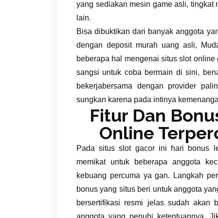
yang sediakan mesin game asli, tingkat 
lain.
Bisa dibuktikan dari banyak anggota ya
dengan deposit murah uang asli, Mud
beberapa hal mengenai situs slot online
sangsi untuk coba bermain di sini, be
bekerjabersama dengan provider palin
sungkan karena pada intinya kemenangan
Fitur Dan Bonus
Online Terper
Pada situs slot gacor ini hari bonus 
memikat untuk beberapa anggota kec
kebuang percuma ya gan. Langkah per
bonus yang situs beri untuk anggota yan
bersertifikasi resmi jelas sudah aka
anggota yang penuhi ketentuannya. J