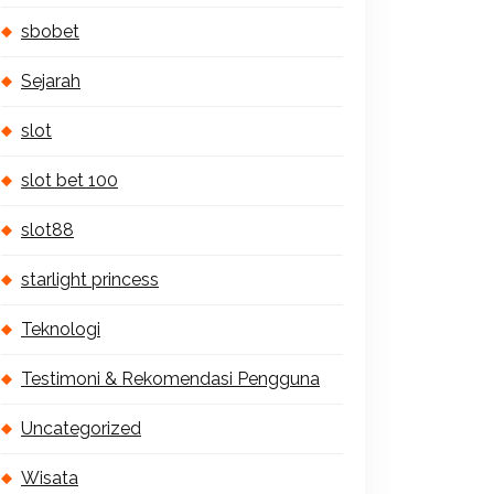
sbobet
Sejarah
slot
slot bet 100
slot88
starlight princess
Teknologi
Testimoni & Rekomendasi Pengguna
Uncategorized
Wisata