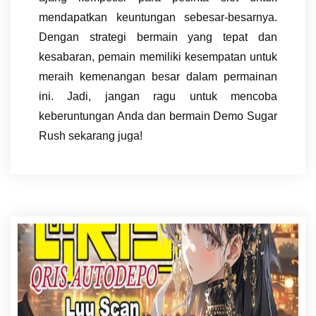
mendapatkan keuntungan sebesar-besarnya.
Dengan strategi bermain yang tepat dan
kesabaran, pemain memiliki kesempatan untuk
meraih kemenangan besar dalam permainan
ini. Jadi, jangan ragu untuk mencoba
keberuntungan Anda dan bermain Demo Sugar
Rush sekarang juga!