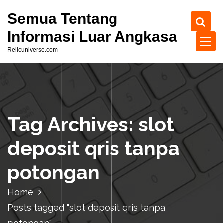
S
Semua Tentang
k
i
Informasi Luar Angkasa
p
Relicuniverse.com
t
o
c
o
n
t
Tag Archives: slot
e
n
deposit qris tanpa
t
potongan
Home
Posts tagged "slot deposit qris tanpa
potongan"