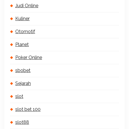
Judi Online
Kuliner
Otomotif
Planet
Poker Online
sbobet
Sejarah
slot
slot bet 100
slot88