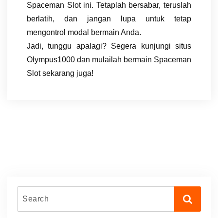
Spaceman Slot ini. Tetaplah bersabar, teruslah
berlatih, dan jangan lupa untuk tetap
mengontrol modal bermain Anda.
Jadi, tunggu apalagi? Segera kunjungi situs
Olympus1000 dan mulailah bermain Spaceman
Slot sekarang juga!