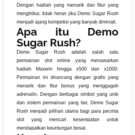
Dengan hadiah yang menarik dan fitur yang
menghibur, tidak heran jika Demo Sugar Rush
menjadi ajang kompetisi yang banyak diminati.
Apa itu Demo
Sugar Rush?
Demo Sugar Rush adalah salah satu
permainan slot online yang menawarkan
hadiah Maxwin hingga x500 dan x1000.
Permainan ini dirancang dengan grafis yang
menarik dan fitur bonus yang menggugah
adrenalin. Dengan berbagai simbol yang unik
dan sistem permainan yang fair, Demo Sugar
Rush menjadi pilihan utama bagi para pecinta
slot yang mencari kesempatan untuk
mendapatkan keuntungan besar.