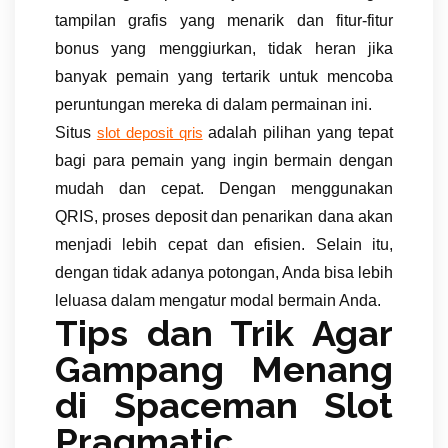
tampilan grafis yang menarik dan fitur-fitur
bonus yang menggiurkan, tidak heran jika
banyak pemain yang tertarik untuk mencoba
peruntungan mereka di dalam permainan ini.
Situs
adalah pilihan yang tepat
slot deposit qris
bagi para pemain yang ingin bermain dengan
mudah dan cepat. Dengan menggunakan
QRIS, proses deposit dan penarikan dana akan
menjadi lebih cepat dan efisien. Selain itu,
dengan tidak adanya potongan, Anda bisa lebih
leluasa dalam mengatur modal bermain Anda.
Tips dan Trik Agar
Gampang Menang
di Spaceman Slot
Pragmatic