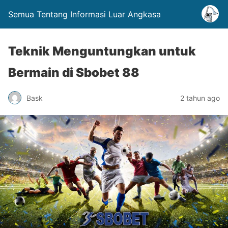
Semua Tentang Informasi Luar Angkasa
Teknik Menguntungkan untuk
Bermain di Sbobet 88
Bask
2 tahun ago