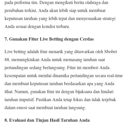
pada performa tim. Dengan mengikuti berita olahraga dan
perubahan terkini, Anda akan lebih siap untuk membuat
keputusan taruhan yang lebih tepat dan menyesuaikan strategi
Anda sesuai dengan kondisi terbaru.
7. Gunakan Fitur Live Betting dengan Cerdas
Live betting adalah fitur menarik yang ditawarkan oleh Sbobet
88, memungkinkan Anda untuk memasang taruhan saat
pertandingan sedang berlangsung. Fitur ini memberi Anda
kesempatan untuk menilai dinamika pertandingan secara real-time
dan membuat keputusan taruhan berdasarkan apa yang Anda
lihat. Namun, gunakan fitur ini dengan bijaksana dan hindari
taruhan impulsif. Pastikan Anda tetap fokus dan tidak terjebak
dalam emosi saat membuat taruhan langsung.
8. Evaluasi dan Tinjau Hasil Taruhan Anda