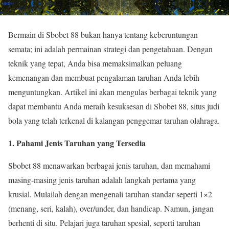
Bermain di Sbobet 88 bukan hanya tentang keberuntungan
semata; ini adalah permainan strategi dan pengetahuan. Dengan
teknik yang tepat, Anda bisa memaksimalkan peluang
kemenangan dan membuat pengalaman taruhan Anda lebih
menguntungkan. Artikel ini akan mengulas berbagai teknik yang
dapat membantu Anda meraih kesuksesan di Sbobet 88, situs judi
bola yang telah terkenal di kalangan penggemar taruhan olahraga.
1. Pahami Jenis Taruhan yang Tersedia
Sbobet 88 menawarkan berbagai jenis taruhan, dan memahami
masing-masing jenis taruhan adalah langkah pertama yang
krusial. Mulailah dengan mengenali taruhan standar seperti 1×2
(menang, seri, kalah), over/under, dan handicap. Namun, jangan
berhenti di situ. Pelajari juga taruhan spesial, seperti taruhan