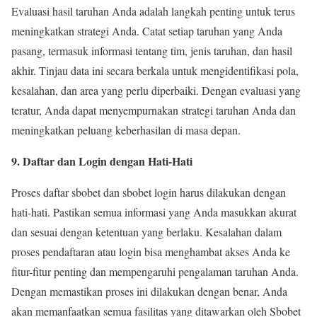
Evaluasi hasil taruhan Anda adalah langkah penting untuk terus
meningkatkan strategi Anda. Catat setiap taruhan yang Anda
pasang, termasuk informasi tentang tim, jenis taruhan, dan hasil
akhir. Tinjau data ini secara berkala untuk mengidentifikasi pola,
kesalahan, dan area yang perlu diperbaiki. Dengan evaluasi yang
teratur, Anda dapat menyempurnakan strategi taruhan Anda dan
meningkatkan peluang keberhasilan di masa depan.
9. Daftar dan Login dengan Hati-Hati
Proses daftar sbobet dan sbobet login harus dilakukan dengan
hati-hati. Pastikan semua informasi yang Anda masukkan akurat
dan sesuai dengan ketentuan yang berlaku. Kesalahan dalam
proses pendaftaran atau login bisa menghambat akses Anda ke
fitur-fitur penting dan mempengaruhi pengalaman taruhan Anda.
Dengan memastikan proses ini dilakukan dengan benar, Anda
akan memanfaatkan semua fasilitas yang ditawarkan oleh Sbobet