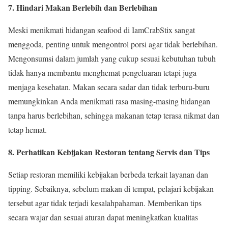
7. Hindari Makan Berlebih dan Berlebihan
Meski menikmati hidangan seafood di IamCrabStix sangat
menggoda, penting untuk mengontrol porsi agar tidak berlebihan.
Mengonsumsi dalam jumlah yang cukup sesuai kebutuhan tubuh
tidak hanya membantu menghemat pengeluaran tetapi juga
menjaga kesehatan. Makan secara sadar dan tidak terburu-buru
memungkinkan Anda menikmati rasa masing-masing hidangan
tanpa harus berlebihan, sehingga makanan tetap terasa nikmat dan
tetap hemat.
8. Perhatikan Kebijakan Restoran tentang Servis dan Tips
Setiap restoran memiliki kebijakan berbeda terkait layanan dan
tipping. Sebaiknya, sebelum makan di tempat, pelajari kebijakan
tersebut agar tidak terjadi kesalahpahaman. Memberikan tips
secara wajar dan sesuai aturan dapat meningkatkan kualitas