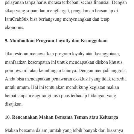
pelayanan tanpa harus merasa terbebani secara finansial. Dengan
sikap yang sopan dan menghargai, pengalaman bersantap di
IamCrabStix bisa berlangsung menyenangkan dan tetap
ekonomis.
9. Manfaatkan Program Loyalty dan Keanggotaan
Jika restoran menawarkan program loyalty atau keanggotaan,
manfaatkan kesempatan ini untuk mendapatkan diskon khusus,
poin reward, atau keuntungan lainnya. Dengan menjadi anggota,
Anda bisa mendapatkan penawaran eksklusif yang tidak tersedia
untuk umum. Hal ini tentu akan mendukung kegiatan makan
hemat tanpa mengurangi rasa puas terhadap hidangan yang
disajikan.
10. Rencanakan Makan Bersama Teman atau Keluarga
Makan bersama dalam jumlah yang lebih banyak dari biasanya