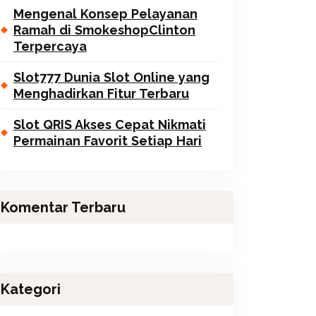
Mengenal Konsep Pelayanan
Ramah di SmokeshopClinton
Terpercaya
Slot777 Dunia Slot Online yang
Menghadirkan Fitur Terbaru
Slot QRIS Akses Cepat Nikmati
Permainan Favorit Setiap Hari
Komentar Terbaru
Kategori