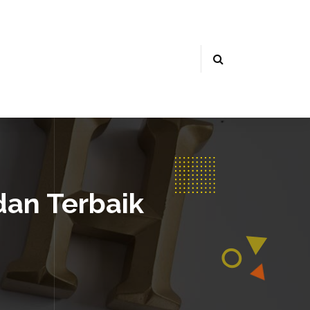
dan Terbaik