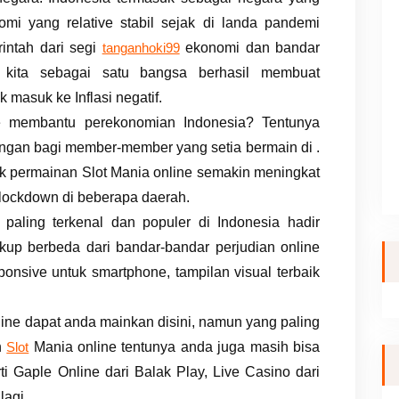
i yang relative stabil sejak di landa pandemi
rintah dari segi
ekonomi dan bandar
tanganhoki99
, kita sebagai satu bangsa berhasil membuat
 masuk ke Inflasi negatif.
e membantu perekonomian Indonesia? Tentunya
gan bagi member-member yang setia bermain di .
uk permainan Slot Mania online semakin meningkat
 lockdown di beberapa daerah.
 paling terkenal dan populer di Indonesia hadir
p berbeda dari bandar-bandar perjudian online
onsive untuk smartphone, tampilan visual terbaik
ine dapat anda mainkan disini, namun yang paling
n
Mania online tentunya anda juga masih bisa
Slot
Gaple Online dari Balak Play, Live Casino dari
lagi.