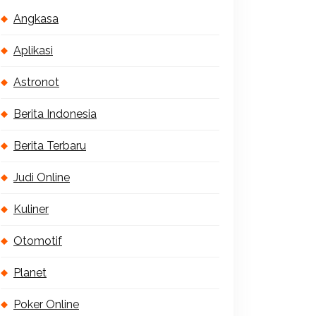
Angkasa
Aplikasi
Astronot
Berita Indonesia
Berita Terbaru
Judi Online
Kuliner
Otomotif
Planet
Poker Online