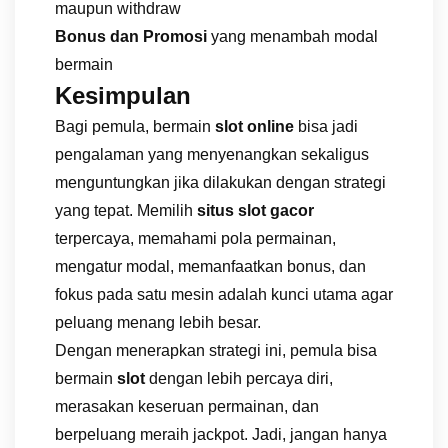
maupun withdraw
Bonus dan Promosi
yang menambah modal
bermain
Kesimpulan
Bagi pemula, bermain
slot online
bisa jadi
pengalaman yang menyenangkan sekaligus
menguntungkan jika dilakukan dengan strategi
yang tepat. Memilih
situs slot gacor
terpercaya, memahami pola permainan,
mengatur modal, memanfaatkan bonus, dan
fokus pada satu mesin adalah kunci utama agar
peluang menang lebih besar.
Dengan menerapkan strategi ini, pemula bisa
bermain
slot
dengan lebih percaya diri,
merasakan keseruan permainan, dan
berpeluang meraih jackpot. Jadi, jangan hanya