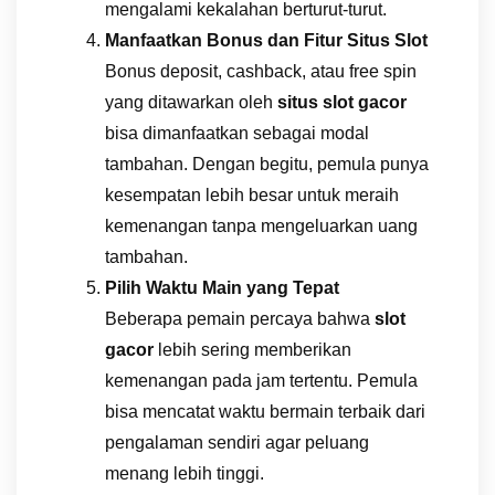
mengalami kekalahan berturut-turut.
Manfaatkan Bonus dan Fitur Situs Slot
Bonus deposit, cashback, atau free spin
yang ditawarkan oleh
situs slot gacor
bisa dimanfaatkan sebagai modal
tambahan. Dengan begitu, pemula punya
kesempatan lebih besar untuk meraih
kemenangan tanpa mengeluarkan uang
tambahan.
Pilih Waktu Main yang Tepat
Beberapa pemain percaya bahwa
slot
gacor
lebih sering memberikan
kemenangan pada jam tertentu. Pemula
bisa mencatat waktu bermain terbaik dari
pengalaman sendiri agar peluang
menang lebih tinggi.