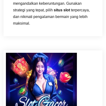
mengandalkan keberuntungan. Gunakan
strategi yang tepat, pilih
situs slot
terpercaya,
dan nikmati pengalaman bermain yang lebih
maksimal.