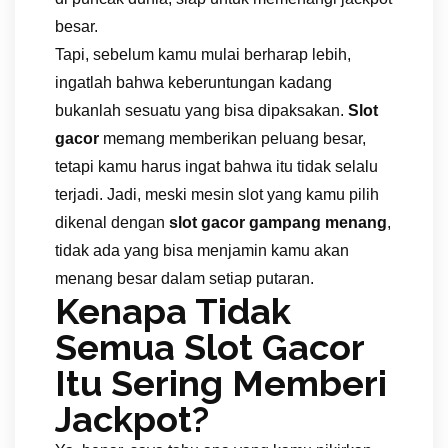
besar.
Tapi, sebelum kamu mulai berharap lebih,
ingatlah bahwa keberuntungan kadang
bukanlah sesuatu yang bisa dipaksakan.
Slot
gacor
memang memberikan peluang besar,
tetapi kamu harus ingat bahwa itu tidak selalu
terjadi. Jadi, meski mesin slot yang kamu pilih
dikenal dengan
slot gacor gampang menang
,
tidak ada yang bisa menjamin kamu akan
menang besar dalam setiap putaran.
Kenapa Tidak
Semua Slot Gacor
Itu Sering Memberi
Jackpot?