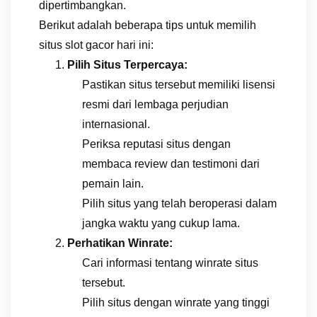
dipertimbangkan.
Berikut adalah beberapa tips untuk memilih
situs slot gacor hari ini:
Pilih Situs Terpercaya:
Pastikan situs tersebut memiliki lisensi
resmi dari lembaga perjudian
internasional.
Periksa reputasi situs dengan
membaca review dan testimoni dari
pemain lain.
Pilih situs yang telah beroperasi dalam
jangka waktu yang cukup lama.
Perhatikan Winrate:
Cari informasi tentang winrate situs
tersebut.
Pilih situs dengan winrate yang tinggi