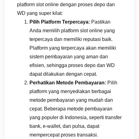
platform slot online dengan proses depo dan
WD yang super kilat:
Pilih Platform Terpercaya:
Pastikan
Anda memilih platform slot online yang
terpercaya dan memiliki reputasi baik.
Platform yang terpercaya akan memiliki
sistem pembayaran yang aman dan
efisien, sehingga proses depo dan WD
dapat dilakukan dengan cepat.
Perhatikan Metode Pembayaran:
Pilih
platform yang menyediakan berbagai
metode pembayaran yang mudah dan
cepat. Beberapa metode pembayaran
yang populer di Indonesia, seperti transfer
bank, e-wallet, dan pulsa, dapat
mempercepat proses transaksi.