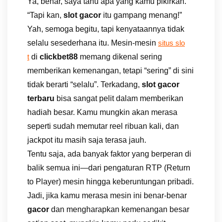
Ya, benar, saya tahu apa yang kamu pikirkan.
“Tapi kan,
slot gacor
itu gampang menang!”
Yah, semoga begitu, tapi kenyataannya tidak
selalu sesederhana itu. Mesin-mesin
situs slo
di
clickbet88
memang dikenal sering
t
memberikan kemenangan, tetapi “sering” di sini
tidak berarti “selalu”. Terkadang,
slot gacor
terbaru
bisa sangat pelit dalam memberikan
hadiah besar. Kamu mungkin akan merasa
seperti sudah memutar reel ribuan kali, dan
jackpot itu masih saja terasa jauh.
Tentu saja, ada banyak faktor yang berperan di
balik semua ini—dari pengaturan RTP (Return
to Player) mesin hingga keberuntungan pribadi.
Jadi, jika kamu merasa mesin ini benar-benar
gacor
dan mengharapkan kemenangan besar