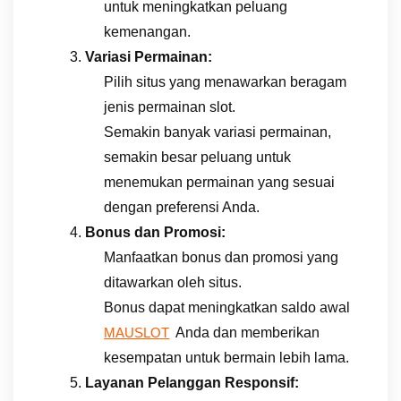
untuk meningkatkan peluang
kemenangan.
Variasi Permainan:
Pilih situs yang menawarkan beragam
jenis permainan slot.
Semakin banyak variasi permainan,
semakin besar peluang untuk
menemukan permainan yang sesuai
dengan preferensi Anda.
Bonus dan Promosi:
Manfaatkan bonus dan promosi yang
ditawarkan oleh situs.
Bonus dapat meningkatkan saldo awal
Anda dan memberikan
MAUSLOT
kesempatan untuk bermain lebih lama.
Layanan Pelanggan Responsif: