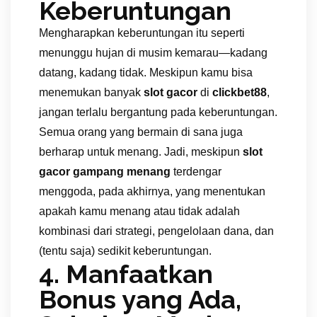
Keberuntungan
Mengharapkan keberuntungan itu seperti
menunggu hujan di musim kemarau—kadang
datang, kadang tidak. Meskipun kamu bisa
menemukan banyak
slot gacor
di
clickbet88
,
jangan terlalu bergantung pada keberuntungan.
Semua orang yang bermain di sana juga
berharap untuk menang. Jadi, meskipun
slot
gacor gampang menang
terdengar
menggoda, pada akhirnya, yang menentukan
apakah kamu menang atau tidak adalah
kombinasi dari strategi, pengelolaan dana, dan
(tentu saja) sedikit keberuntungan.
4. Manfaatkan
Bonus yang Ada,