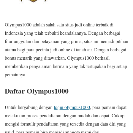
Olympus1000 adalah salah satu situs judi online terbaik di
Indonesia yang telah terbukti keandalannya. Dengan berbagai
fitur unggulan dan pelayanan yang prima, situs ini menjadi pilihan
utama bagi para pecinta judi online di tanah air. Dengan berbagai
bonus menarik yang ditawarkan, Olympus1000 berhasil
memberikan pengalaman bermain yang tak terlupakan bagi setiap
pemainnya.
Daftar Olympus1000
Untuk bergabung dengan
login olympus1000
, para pemain dapat
melakukan proses pendaftaran dengan mudah dan cepat. Cukup
mengisi formulir pendaftaran yang tersedia dengan data diri yang
valid, para pemain bisa menjadi anggota resmi dari