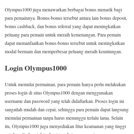
Olympus1000 juga menawarkan berbagai bonus menarik bagi
para pemainnya. Bonus-bonus tersebut antara lain bonus deposit,
bonus cashback, dan bonus referral yang dapat meningkatkan
peluang para pemain untuk meraih kemenangan. Para pemain
dapat memanfaatkan bonus-bonus tersebut untuk meningkatkan
modal bermain dan memperbesar peluang meraih keuntungan.
Login Olympus1000
Untuk memulai permainan, para pemain hanya perlu melakukan
proses login di situs Olympus1000 dengan menggunakan
username dan password yang telah didaftarkan. Proses login ini
sangatlah mudah dan cepat, sehingga para pemain dapat langsung
memulai permainan tanpa harus menunggu terlalu lama. Selain
itu, Olympus1000 juga menyediakan fitur keamanan yang tinggi