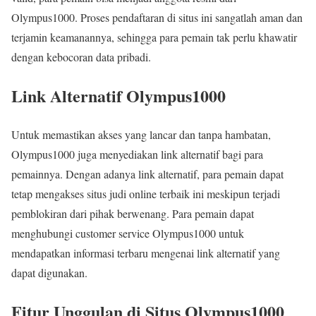
Olympus1000. Proses pendaftaran di situs ini sangatlah aman dan
terjamin keamanannya, sehingga para pemain tak perlu khawatir
dengan kebocoran data pribadi.
Link Alternatif Olympus1000
Untuk memastikan akses yang lancar dan tanpa hambatan,
Olympus1000 juga menyediakan link alternatif bagi para
pemainnya. Dengan adanya link alternatif, para pemain dapat
tetap mengakses situs judi online terbaik ini meskipun terjadi
pemblokiran dari pihak berwenang. Para pemain dapat
menghubungi customer service Olympus1000 untuk
mendapatkan informasi terbaru mengenai link alternatif yang
dapat digunakan.
Fitur Unggulan di Situs Olympus1000