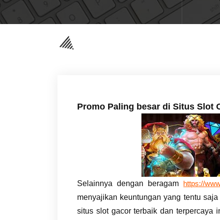
Promo Paling besar di Situs Slot 
Selainnya dengan beragam
https://www
menyajikan keuntungan yang tentu saja 
situs slot gacor terbaik dan terpercay