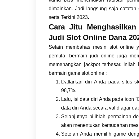
dimainkan. Jadi langsung saja catatan 
serta Terkini 2023.
Cara Jitu Menghasilkan
Judi Slot Online Dana 20
Selain membahas mesin slot online 
pemula, bermain judi online juga me
memenangkan jackpot terbesar. Inilah
bermain game slot online :
Daftarkan diri Anda pada situs s
98,7%.
Lalu, isi data diri Anda pada icon
data diri Anda secara valid agar d
Selanjutnya pilihlah permainan 
akan menentukan kemudahan mesin
Setelah Anda memilih game dengan