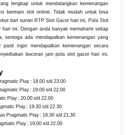
yang lengkap untuk mendatangkan kemenangan
si bermain slot online. Tidak mudah untuk bisa
t dari survei RTP Slot Gacor hari ini, Pola Slot
r hari ini. Dengan anda banyak memahami setiap
da, semoga ada mendapatkan kemenangan yang
r pasti ingin mendapatkan kemenangan secara
yediakan bocoran jam pola slot gacor hari ini,
y
agmatic Play : 18.00 s/d 23.00
agmatic Play : 19.00 s/d 22.00
c Play : 20.00 s/d 22.00
atic Play : 19.30 s/d 22.30
 Pragmatic Play : 18.30 s/d 21.30
matic Play : 19.00 s/d 22.00