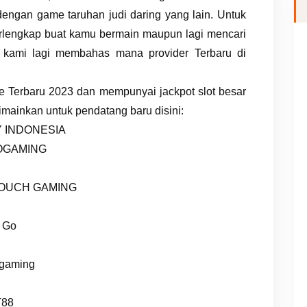
engan game taruhan judi daring yang lain. Untuk
 terlengkap buat kamu bermain maupun lagi mencari
lan kami lagi membahas mana provider Terbaru di
ine Terbaru 2023 dan mempunyai jackpot slot besar
ainkan untuk pendatang baru disini:
AY INDONESIA
CROGAMING
NETOUCH GAMING
n Go
egaming
T88