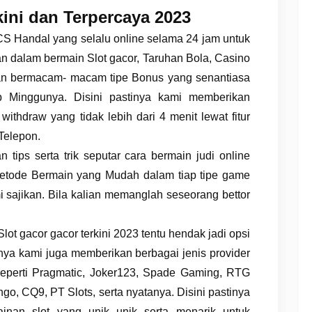
kini dan Terpercaya 2023
CS Handal yang selalu online selama 24 jam untuk
an dalam bermain Slot gacor, Taruhan Bola, Casino
kan bermacam- macam tipe Bonus yang senantiasa
ap Minggunya. Disini pastinya kami memberikan
withdraw yang tidak lebih dari 4 menit lewat fitur
Telepon.
ips serta trik seputar cara bermain judi online
etode Bermain yang Mudah dalam tiap tipe game
i sajikan. Bila kalian memanglah seseorang bettor
Slot gacor gacor terkini 2023 tentu hendak jadi opsi
inya kami juga memberikan berbagai jenis provider
 seperti Pragmatic, Joker123, Spade Gaming, RTG
go, CQ9, PT Slots, serta nyatanya. Disini pastinya
nan slot yang unik unik serta menarik untuk