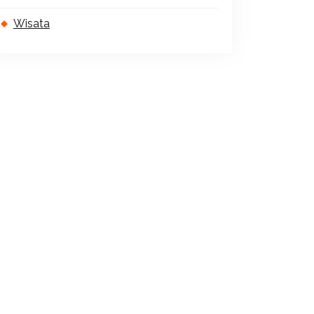
Wisata