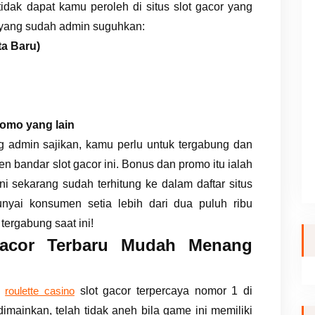
idak dapat kamu peroleh di situs slot gacor yang
 yang sudah admin suguhkan:
a Baru)
omo yang lain
admin sajikan, kamu perlu untuk tergabung dan
n bandar slot gacor ini. Bonus dan promo itu ialah
ni sekarang sudah terhitung ke dalam daftar situs
unyai konsumen setia lebih dari dua puluh ribu
tergabung saat ini!
Gacor Terbaru Mudah Menang
s
slot gacor terpercaya nomor 1 di
roulette casino
imainkan, telah tidak aneh bila game ini memiliki