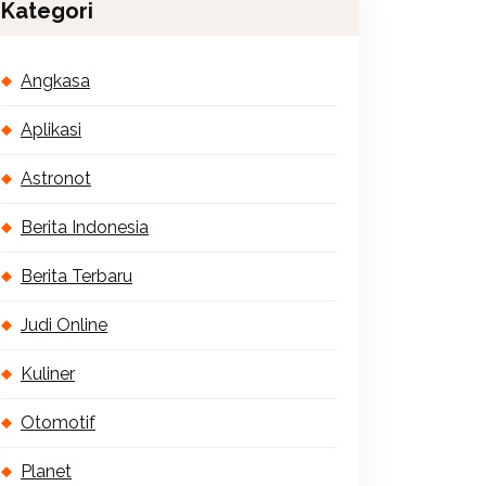
Kategori
Angkasa
Aplikasi
Astronot
Berita Indonesia
Berita Terbaru
Judi Online
Kuliner
Otomotif
Planet