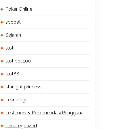
Poker Online
sbobet
Sejarah
slot
slot bet 100
slot88
starlight princess
Teknologi
Testimoni & Rekomendasi Pengguna
Uncategorized