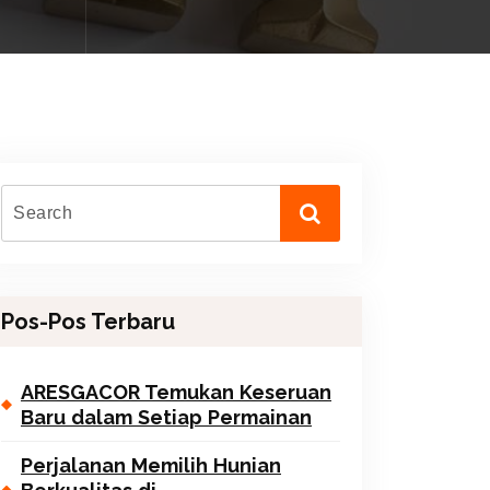
Pos-Pos Terbaru
ARESGACOR Temukan Keseruan
Baru dalam Setiap Permainan
Perjalanan Memilih Hunian