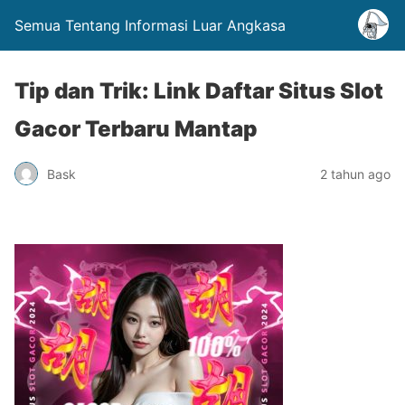
Semua Tentang Informasi Luar Angkasa
Tip dan Trik: Link Daftar Situs Slot
Gacor Terbaru Mantap
Bask
2 tahun ago