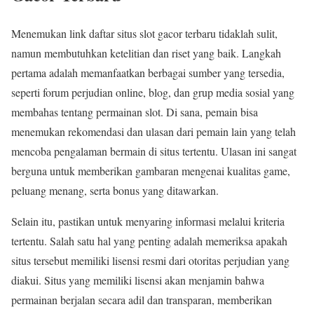
Menemukan link daftar situs slot gacor terbaru tidaklah sulit,
namun membutuhkan ketelitian dan riset yang baik. Langkah
pertama adalah memanfaatkan berbagai sumber yang tersedia,
seperti forum perjudian online, blog, dan grup media sosial yang
membahas tentang permainan slot. Di sana, pemain bisa
menemukan rekomendasi dan ulasan dari pemain lain yang telah
mencoba pengalaman bermain di situs tertentu. Ulasan ini sangat
berguna untuk memberikan gambaran mengenai kualitas game,
peluang menang, serta bonus yang ditawarkan.
Selain itu, pastikan untuk menyaring informasi melalui kriteria
tertentu. Salah satu hal yang penting adalah memeriksa apakah
situs tersebut memiliki lisensi resmi dari otoritas perjudian yang
diakui. Situs yang memiliki lisensi akan menjamin bahwa
permainan berjalan secara adil dan transparan, memberikan