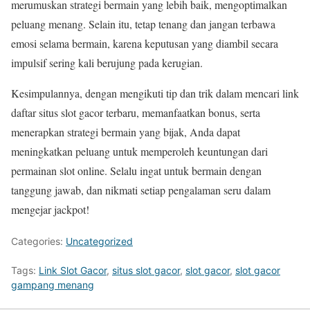
merumuskan strategi bermain yang lebih baik, mengoptimalkan
peluang menang. Selain itu, tetap tenang dan jangan terbawa
emosi selama bermain, karena keputusan yang diambil secara
impulsif sering kali berujung pada kerugian.
Kesimpulannya, dengan mengikuti tip dan trik dalam mencari link
daftar situs slot gacor terbaru, memanfaatkan bonus, serta
menerapkan strategi bermain yang bijak, Anda dapat
meningkatkan peluang untuk memperoleh keuntungan dari
permainan slot online. Selalu ingat untuk bermain dengan
tanggung jawab, dan nikmati setiap pengalaman seru dalam
mengejar jackpot!
Categories:
Uncategorized
Tags:
Link Slot Gacor
,
situs slot gacor
,
slot gacor
,
slot gacor
gampang menang