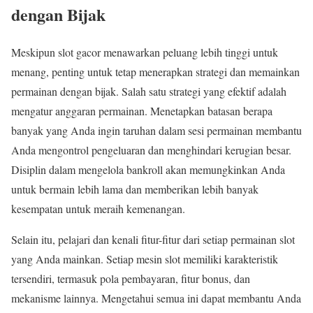
dengan Bijak
Meskipun slot gacor menawarkan peluang lebih tinggi untuk
menang, penting untuk tetap menerapkan strategi dan memainkan
permainan dengan bijak. Salah satu strategi yang efektif adalah
mengatur anggaran permainan. Menetapkan batasan berapa
banyak yang Anda ingin taruhan dalam sesi permainan membantu
Anda mengontrol pengeluaran dan menghindari kerugian besar.
Disiplin dalam mengelola bankroll akan memungkinkan Anda
untuk bermain lebih lama dan memberikan lebih banyak
kesempatan untuk meraih kemenangan.
Selain itu, pelajari dan kenali fitur-fitur dari setiap permainan slot
yang Anda mainkan. Setiap mesin slot memiliki karakteristik
tersendiri, termasuk pola pembayaran, fitur bonus, dan
mekanisme lainnya. Mengetahui semua ini dapat membantu Anda