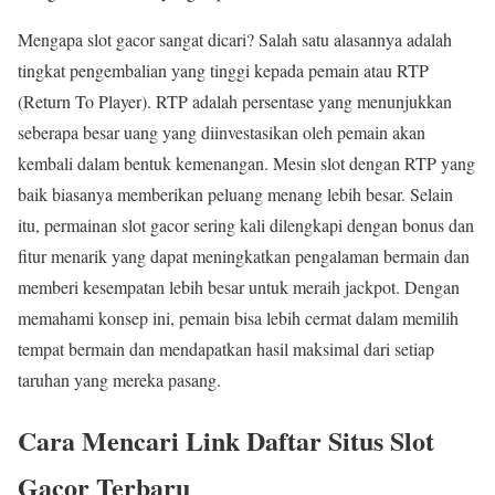
Mengapa slot gacor sangat dicari? Salah satu alasannya adalah
tingkat pengembalian yang tinggi kepada pemain atau RTP
(Return To Player). RTP adalah persentase yang menunjukkan
seberapa besar uang yang diinvestasikan oleh pemain akan
kembali dalam bentuk kemenangan. Mesin slot dengan RTP yang
baik biasanya memberikan peluang menang lebih besar. Selain
itu, permainan slot gacor sering kali dilengkapi dengan bonus dan
fitur menarik yang dapat meningkatkan pengalaman bermain dan
memberi kesempatan lebih besar untuk meraih jackpot. Dengan
memahami konsep ini, pemain bisa lebih cermat dalam memilih
tempat bermain dan mendapatkan hasil maksimal dari setiap
taruhan yang mereka pasang.
Cara Mencari Link Daftar Situs Slot
Gacor Terbaru